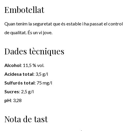
Embotellat
Quan tenim la seguretat que és estable i ha passat el control
de qualitat. És un vi jove.
Dades tècniques
Alcohol
: 11,5 % vol.
Acidesa total
: 3,5 g/l
Sulfurós total
: 75 mg/l
Sucres
: 2,5 g/l
pH
: 3,28
Nota de tast