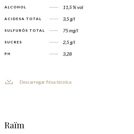
11,5 % vol
ALCOHOL
3,5 g/l
ACIDESA TOTAL
75 mg/l
SULFURÓS TOTAL
2,5 g/l
SUCRES
3,28
PH
Descarregar fitxa tècnica
Raïm