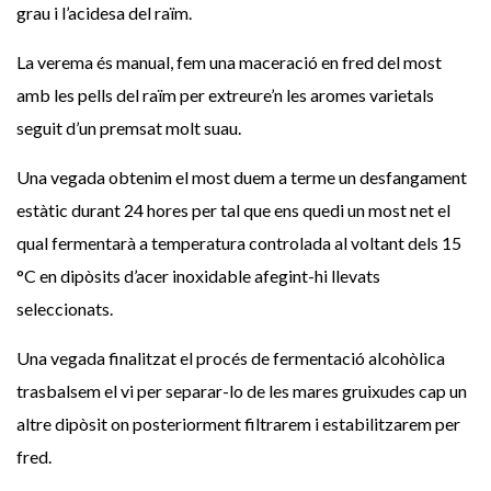
grau i l’acidesa del raïm.
La verema és manual, fem una maceració en fred del most
amb les pells del raïm per extreure’n les aromes varietals
seguit d’un premsat molt suau.
Una vegada obtenim el most duem a terme un desfangament
estàtic durant 24 hores per tal que ens quedi un most net el
qual fermentarà a temperatura controlada al voltant dels 15
°C en dipòsits d’acer inoxidable afegint-hi llevats
seleccionats.
Una vegada finalitzat el procés de fermentació alcohòlica
trasbalsem el vi per separar-lo de les mares gruixudes cap un
altre dipòsit on posteriorment filtrarem i estabilitzarem per
fred.