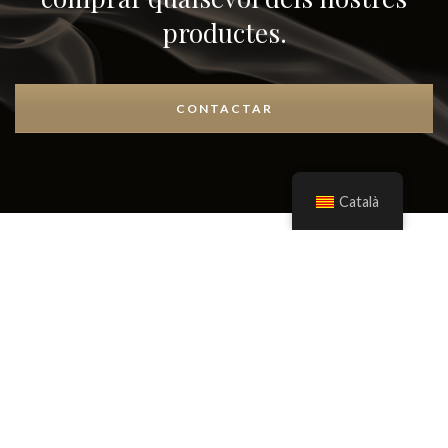
productes.
CONTACTAR
Català
VARIETATS
Els Caves
Brut Nature Reserva Estel
d’Argent 37,5cl