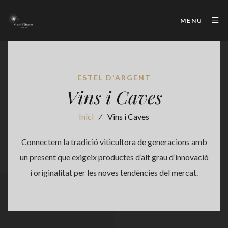
MENU
ESTEL D'ARGENT
Vins i Caves
Inici
⁄
Vins i Caves
Connectem la tradició viticultora de generacions amb
un present que exigeix productes d’alt grau d’innovació
i originalitat per les noves tendències del mercat.